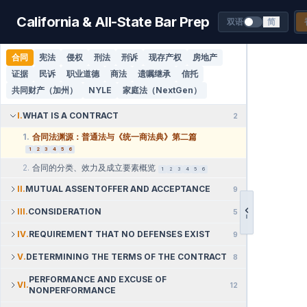
California & All-State Bar Prep
双语
简
合同
宪法
侵权
刑法
刑诉
现存产权
房地产
证据
民诉
职业道德
商法
遗嘱继承
信托
共同财产（加州）
NYLE
家庭法（NextGen）
I
.
WHAT IS A CONTRACT
2
1
.
合同法渊源：普通法与《统一商法典》第二篇
1
2
3
4
5
6
2
.
合同的分类、效力及成立要素概览
1
2
3
4
5
6
II
.
MUTUAL ASSENTOFFER AND ACCEPTANCE
9
III
.
CONSIDERATION
5
IV
.
REQUIREMENT THAT NO DEFENSES EXIST
9
V
.
DETERMINING THE TERMS OF THE CONTRACT
8
PERFORMANCE AND EXCUSE OF
VI
.
12
NONPERFORMANCE