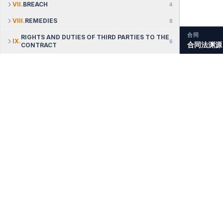
VII
.
BREACH
4
VIII
.
REMEDIES
8
合同
RIGHTS AND DUTIES OF THIRD PARTIES TO THE
IX
.
6
合同法渊源
CONTRACT