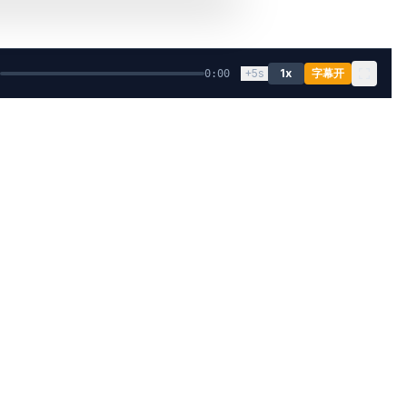
+5s
1
x
字幕开
0:00