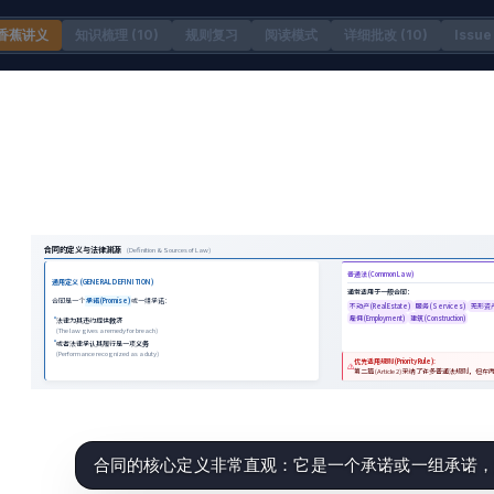
香蕉讲义
知识梳理
(10)
规则复习
阅读模式
详细批改 (10)
Issue 
合同的核心定义非常直观：它是一个承诺或一组承诺